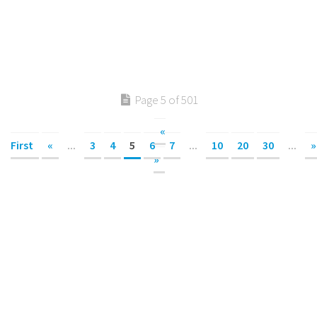
Page 5 of 501
«
First
«
...
3
4
5
6
7
...
10
20
30
...
»
»