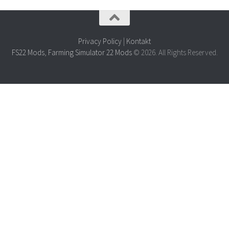
Privacy Policy
|
Kontakt
FS22 Mods
,
Farming Simulator 22 Mods
© 2026. All Rights Reserved.