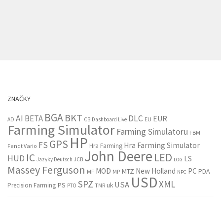
ZNAČKY
BGA
BKT
AI
BETA
DLC
EUR
EU
AD
CB
Dashboard Live
Farming Simulator
Farming Simulatoru
FBM
HP
GPS
FS
Hra Farming Simulator
Hra Farming
Fendt Vario
John Deere
LED
IC
HUD
LS
Jazyky Deutsch
JCB
LOG
Massey Ferguson
MOD
New Holland
PC
MTZ
PDA
MF
MP
NPC
USD
SPZ
XML
USA
PS
Precision Farming
uk
PTO
TMR