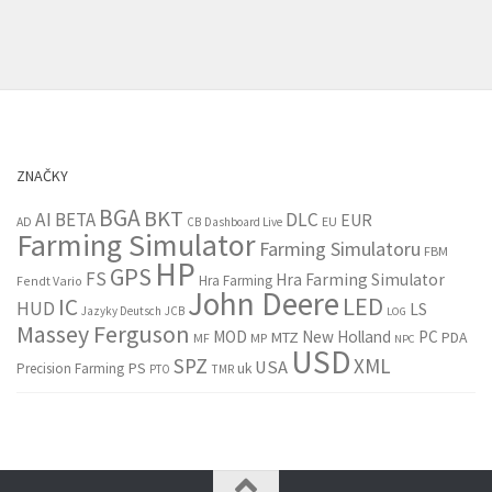
ZNAČKY
BGA
BKT
AI
BETA
DLC
EUR
EU
AD
CB
Dashboard Live
Farming Simulator
Farming Simulatoru
FBM
HP
GPS
FS
Hra Farming Simulator
Hra Farming
Fendt Vario
John Deere
LED
IC
HUD
LS
Jazyky Deutsch
JCB
LOG
Massey Ferguson
MOD
New Holland
PC
MTZ
PDA
MF
MP
NPC
USD
SPZ
XML
USA
PS
Precision Farming
uk
PTO
TMR