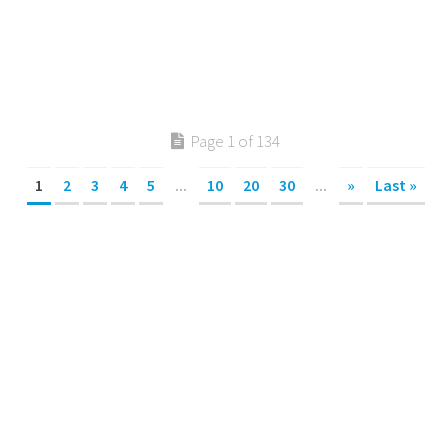
Page 1 of 134
1
2
3
4
5
...
10
20
30
...
»
Last »