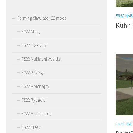
FS25 NÁŘ
Farming Simulator 22 mods
Kuhn S
FS22 Mapy
FS22 Traktory
FS22 Nákladní vozidla
FS22 Přívěsy
FS22 Kombajny
FS22 Rypadla
FS22 Automobily
FS25 JINÉ
FS22 Frézy