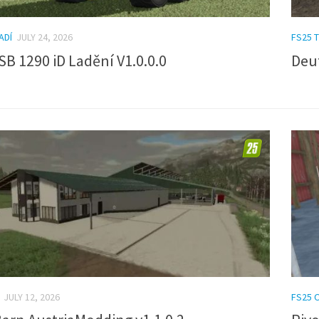
ADÍ
JULY 24, 2026
FS25 
B 1290 iD Ladění V1.0.0.0
Deut
JULY 12, 2026
FS25 