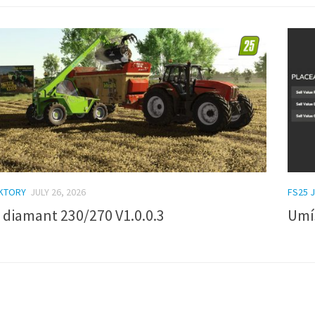
AKTORY
JULY 26, 2026
FS25 J
 diamant 230/270 V1.0.0.3
Umís