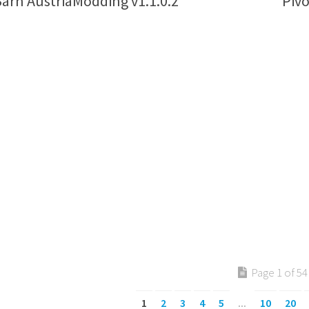
arn AustriaModding v1.1.0.2
Pivo
Page 1 of 54
1
2
3
4
5
...
10
20