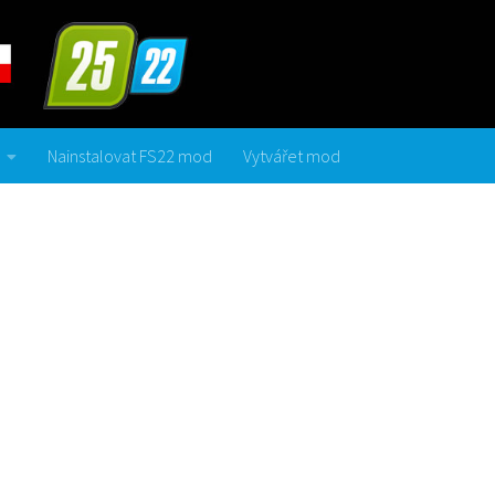
Nainstalovat FS22 mod
Vytvářet mod