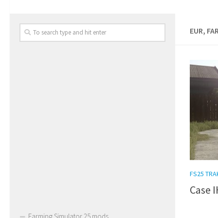
EUR, FA
FS25 TR
Case I
Farming Simulator 25 mods