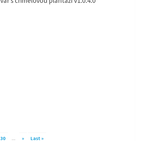
var s chmelovou plantáží v1.0.4.0
30
...
»
Last »