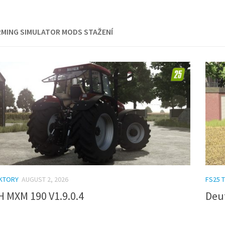
RMING SIMULATOR MODS STAŽENÍ
AKTORY
AUGUST 2, 2026
FS25 
H MXM 190 V1.9.0.4
Deut