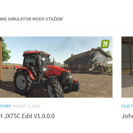
MING SIMULATOR MODS STAŽENÍ
AKTORY
AUGUST 6, 2026
FS25 
H JX75C Edit V1.0.0.0
John