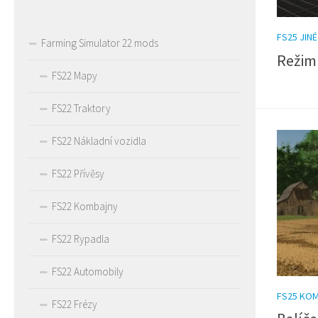
FS25 JINÉ
Farming Simulator 22 mods
Režim
FS22 Mapy
FS22 Traktory
FS22 Nákladní vozidla
FS22 Přívěsy
FS22 Kombajny
FS22 Rypadla
FS22 Automobily
FS25 KO
FS22 Frézy