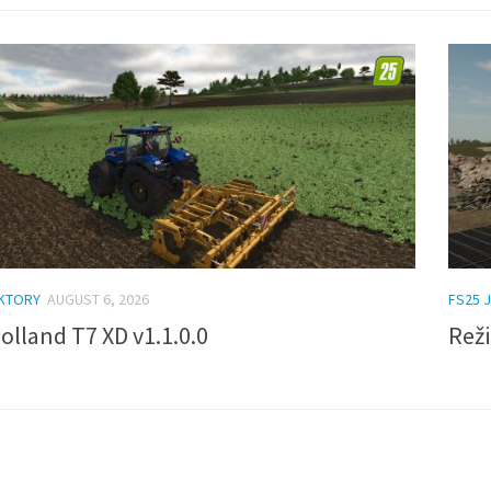
AKTORY
AUGUST 6, 2026
FS25 J
lland T7 XD v1.1.0.0
Reži