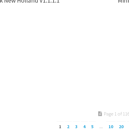
k New Holland V1.1.1.1
Mini
Page 1 of 11
1
2
3
4
5
...
10
20