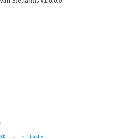
van Stellantis V1.0.0.0
6
30
...
»
Last »