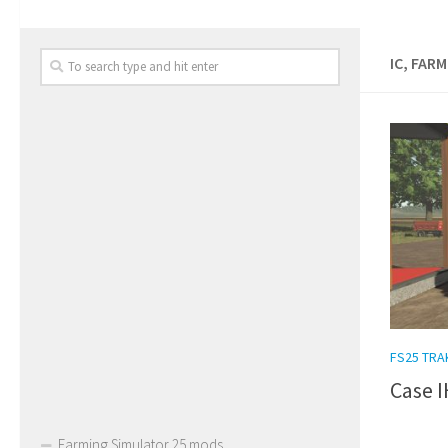
IC, FAR
FS25 TR
Case I
Farming Simulator 25 mods