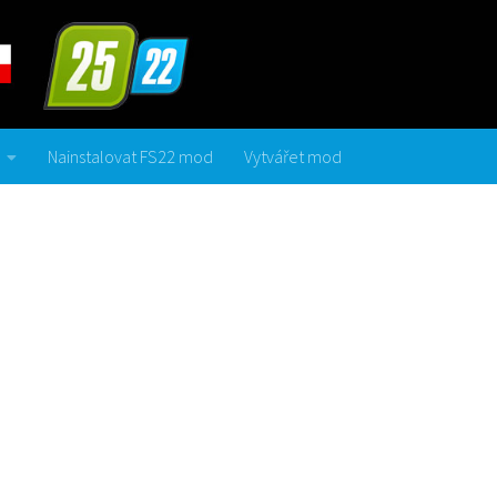
Nainstalovat FS22 mod
Vytvářet mod