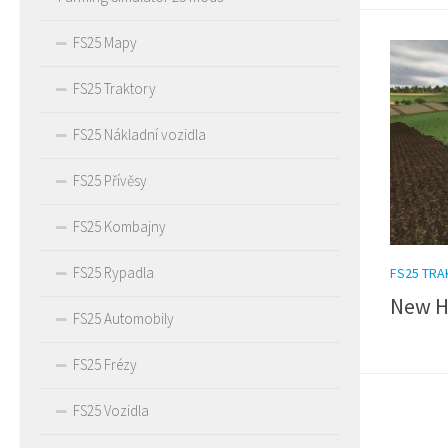
FS25 Mapy
FS25 Traktory
FS25 Nákladní vozidla
FS25 Přívěsy
FS25 Kombajny
FS25 Rypadla
FS25 TR
New Ho
FS25 Automobily
FS25 Frézy
FS25 Vozidla