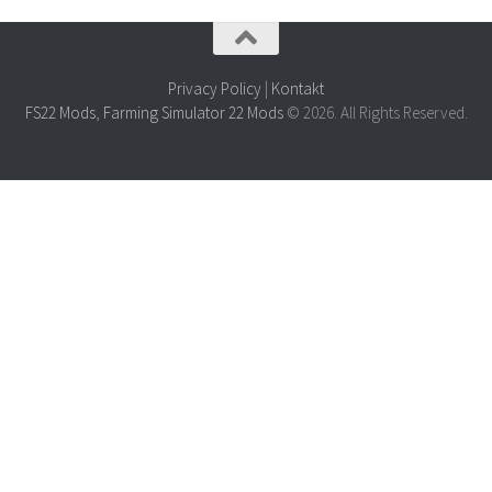
Privacy Policy
|
Kontakt
FS22 Mods
,
Farming Simulator 22 Mods
© 2026. All Rights Reserved.