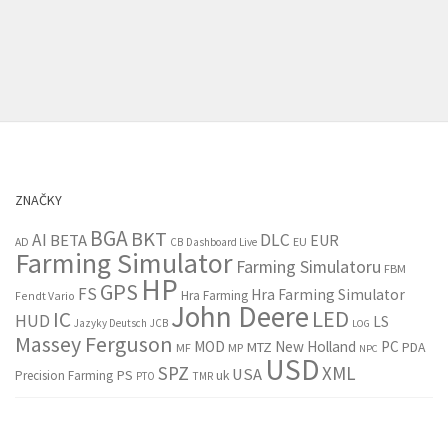
ZNAČKY
BGA
BKT
AI
DLC
BETA
EUR
EU
AD
CB
Dashboard Live
Farming Simulator
Farming Simulatoru
FBM
HP
GPS
FS
Hra Farming Simulator
Hra Farming
Fendt Vario
John Deere
LED
IC
HUD
LS
Jazyky Deutsch
JCB
LOG
Massey Ferguson
MOD
New Holland
PC
MTZ
PDA
MF
MP
NPC
USD
SPZ
XML
USA
PS
Precision Farming
uk
PTO
TMR