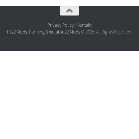
Privacy Policy
|
Kontakt
FS22 Mods
,
Farming Simulator 22 Mods
© 2026. All Rights Reserved.