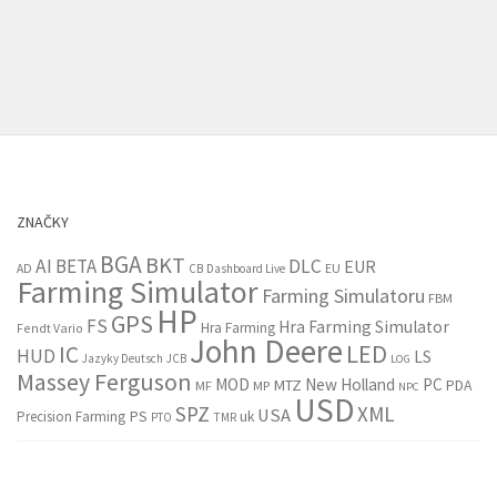
ZNAČKY
BGA
BKT
AI
BETA
DLC
EUR
EU
AD
CB
Dashboard Live
Farming Simulator
Farming Simulatoru
FBM
HP
GPS
FS
Hra Farming Simulator
Hra Farming
Fendt Vario
John Deere
LED
IC
HUD
LS
Jazyky Deutsch
JCB
LOG
Massey Ferguson
MOD
New Holland
PC
MTZ
PDA
MF
MP
NPC
USD
SPZ
XML
USA
PS
Precision Farming
uk
PTO
TMR