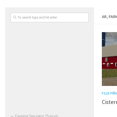
AR, FAR
FS25 PŘÍ
Cister
Farming Simulator 25 mods