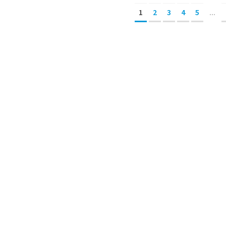
1
2
3
4
5
...