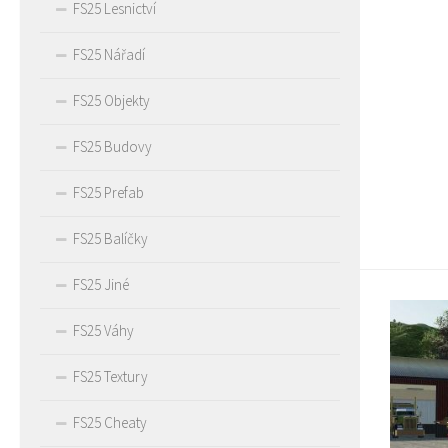
FS25 Lesnictví
FS25 Nářadí
FS25 Objekty
FS25 Budovy
FS25 Prefab
FS25 Balíčky
FS25 Jiné
FS25 Váhy
FS25 Textury
FS25 Cheaty