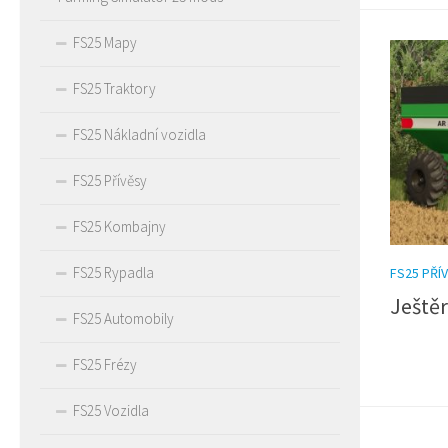
FS25 Mapy
FS25 Traktory
FS25 Nákladní vozidla
FS25 Přívěsy
FS25 Kombajny
FS25 Rypadla
FS25 PŘÍ
Ještěr
FS25 Automobily
FS25 Frézy
FS25 Vozidla