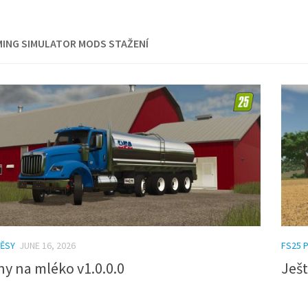
MING SIMULATOR MODS STAŽENÍ
VĚSY
JUNE 16, 2026
FS25 
ny na mléko v1.0.0.0
Ješt