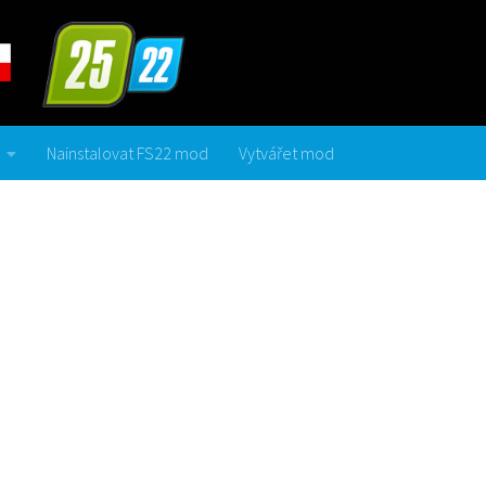
Nainstalovat FS22 mod
Vytvářet mod