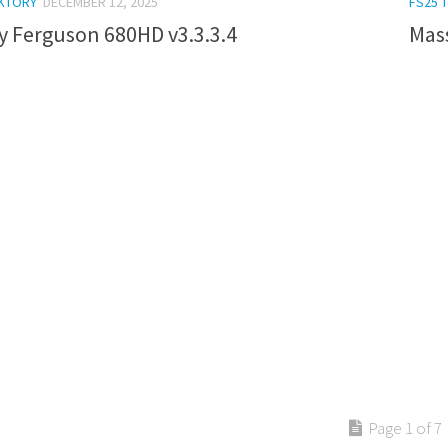
AKTORY
DECEMBER 12, 2025
FS25 
y Ferguson 680HD v3.3.3.4
Mass
Page 1 of 7