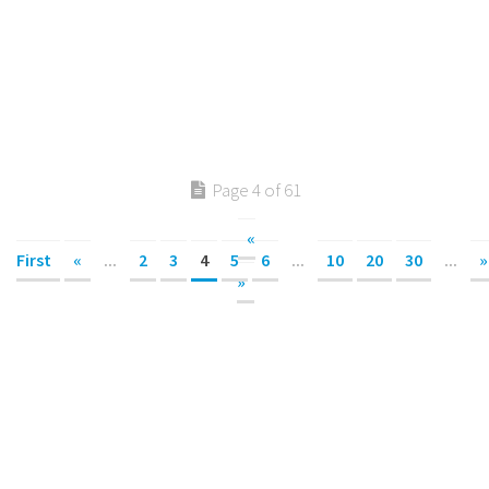
Page 4 of 61
«
First
«
...
2
3
4
5
6
...
10
20
30
...
»
»