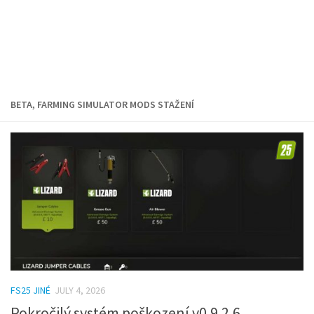
BETA, FARMING SIMULATOR MODS STAŽENÍ
FS25 JINÉ
JULY 4, 2026
Pokročilý systém poškození v0.9.2.6