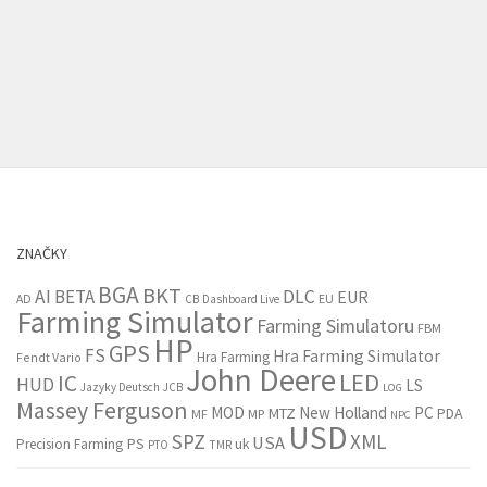
ZNAČKY
BGA
BKT
AI
BETA
DLC
EUR
EU
AD
CB
Dashboard Live
Farming Simulator
Farming Simulatoru
FBM
HP
GPS
FS
Hra Farming Simulator
Hra Farming
Fendt Vario
John Deere
LED
IC
HUD
LS
Jazyky Deutsch
JCB
LOG
Massey Ferguson
MOD
New Holland
PC
MTZ
PDA
MF
MP
NPC
USD
SPZ
XML
USA
PS
Precision Farming
uk
PTO
TMR