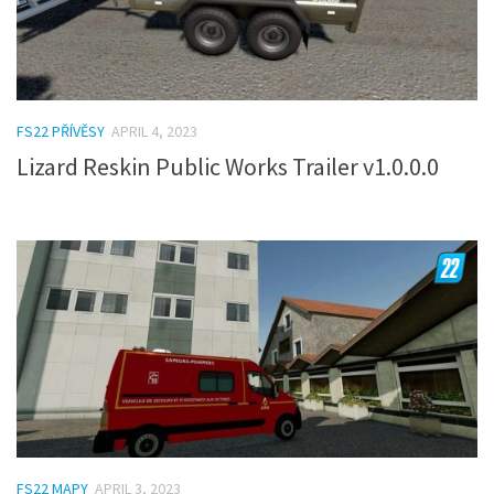
FS22 PŘÍVĚSY
APRIL 4, 2023
Lizard Reskin Public Works Trailer v1.0.0.0
FS22 MAPY
APRIL 3, 2023