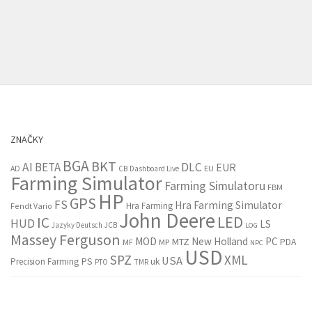
ZNAČKY
BGA
BKT
AI
BETA
DLC
EUR
EU
AD
CB
Dashboard Live
Farming Simulator
Farming Simulatoru
FBM
HP
GPS
FS
Hra Farming Simulator
Hra Farming
Fendt Vario
John Deere
LED
IC
HUD
LS
Jazyky Deutsch
JCB
LOG
Massey Ferguson
MOD
New Holland
PC
MTZ
PDA
MF
MP
NPC
USD
SPZ
XML
USA
PS
Precision Farming
uk
PTO
TMR