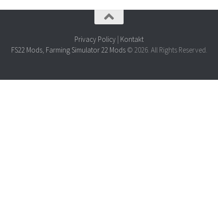
Privacy Policy
|
Kontakt
FS22 Mods
,
Farming Simulator 22 Mods
© 2026. All Rights Reserved.