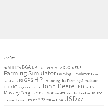
ZNAČKY
BGA
BKT
AI
BETA
DLC
EUR
EU
AD
CB
Dashboard Live
Farming Simulator
Farming Simulatoru
FBM
HP
GPS
FS
Hra Farming Simulator
Hra Farming
Fendt Vario
John Deere
LED
IC
HUD
LS
Jazyky Deutsch
JCB
LOG
Massey Ferguson
MOD
New Holland
PC
MTZ
PDA
MF
MP
NPC
USD
SPZ
XML
USA
PS
Precision Farming
uk
PTO
TMR