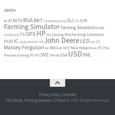
ZNAČKY
BGA
BKT
AI
BETA
DLC
EUR
EU
AD
CB
Dashboard Live
Farming Simulator
Farming Simulatoru
FBM
HP
GPS
FS
Hra Farming Simulator
Hra Farming
Fendt Vario
John Deere
LED
IC
HUD
LS
Jazyky Deutsch
JCB
LOG
Massey Ferguson
MOD
New Holland
PC
MTZ
PDA
MF
MP
NPC
USD
SPZ
XML
USA
PS
Precision Farming
uk
PTO
TMR
Privacy Policy
|
Kontakt
FS22 Mods
,
Farming Simulator 22 Mods
© 2026. All Rights Reserved.