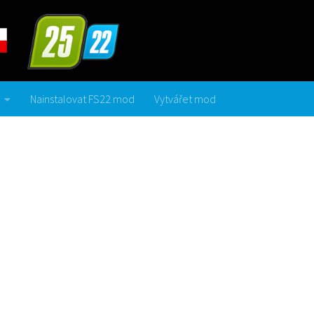
Nainstalovat FS22 mod
Vytvářet mod