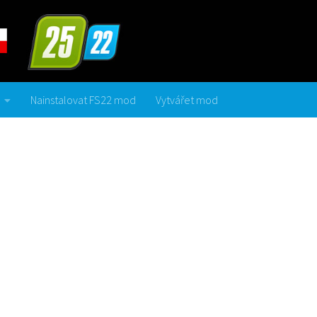
Nainstalovat FS22 mod
Vytvářet mod