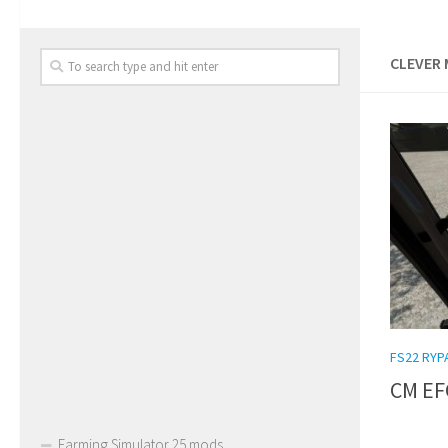
CLEVER 
FS22 RYP
CM EF
Farming Simulator 25 mods