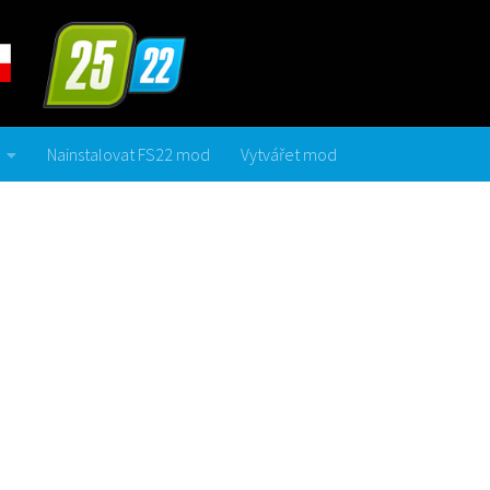
Nainstalovat FS22 mod
Vytvářet mod