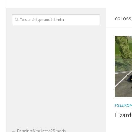
COLOSSU
FS22 KO
Lizard
Farming Simulator 25 mods