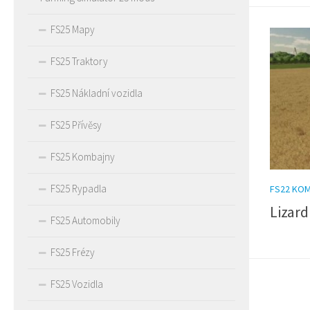
FS25 Mapy
FS25 Traktory
FS25 Nákladní vozidla
FS25 Přívěsy
FS25 Kombajny
FS25 Rypadla
FS22 KO
Lizard
FS25 Automobily
FS25 Frézy
FS25 Vozidla