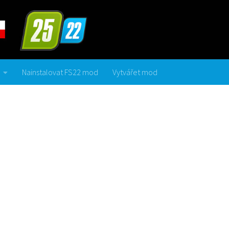
Nainstalovat FS22 mod
Vytvářet mod