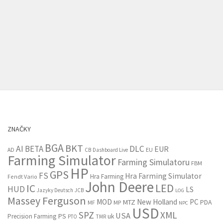
ZNAČKY
BGA
BKT
AI
BETA
DLC
EUR
EU
AD
CB
Dashboard Live
Farming Simulator
Farming Simulatoru
FBM
HP
GPS
FS
Hra Farming Simulator
Hra Farming
Fendt Vario
John Deere
LED
IC
HUD
LS
Jazyky Deutsch
JCB
LOG
Massey Ferguson
MOD
New Holland
PC
MTZ
PDA
MF
MP
NPC
USD
SPZ
XML
USA
PS
Precision Farming
uk
PTO
TMR