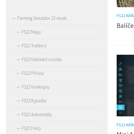
FS22 NÁŘ
Farming Simulator 22 mods
Balíče
FS22 Mapy
FS22 Traktory
FS22 Nákladní vozidla
FS22 Přívěsy
FS22 Kombajny
FS22 Rypadla
FS22 Automobily
FS22 NÁŘ
FS22 Frézy