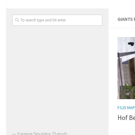
GIANTS 
FS25 MAP
Hof B
Farming Simulator 25 mods