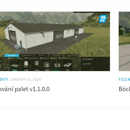
EKTY
JANUARY 15, 2024
FS22 
vání palet v1.1.0.0
Böc