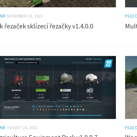
ADÍ
NOVEMBER 18, 2023
FS22 
k řezaček sklízecí řezačky v1.4.0.0
Mult
ADÍ
AUGUST 24, 2022
FS22 