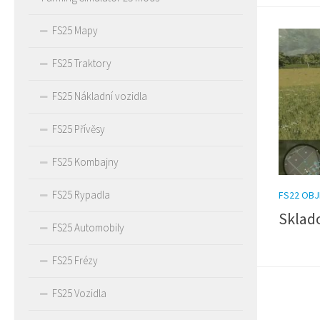
FS25 Mapy
FS25 Traktory
FS25 Nákladní vozidla
FS25 Přívěsy
FS25 Kombajny
FS25 Rypadla
FS22 OBJ
Sklado
FS25 Automobily
FS25 Frézy
FS25 Vozidla