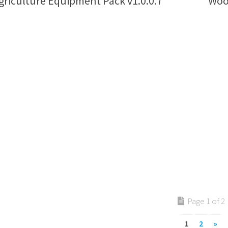
griculture Equipment Pack v1.0.0.7
Woo
Page 1 of 2
1
2
»