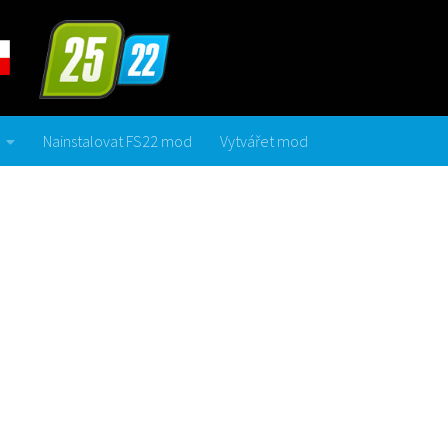
Nainstalovat FS22 mod
Vytvářet mod