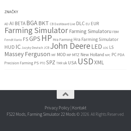
ZNAČKY
BGA
BKT
AI
BETA
DLC
EUR
EU
AD
CB
Dashboard Live
Farming Simulator
Farming Simulatoru
FBM
HP
GPS
FS
Hra Farming Simulator
Hra Farming
Fendt Vario
John Deere
LED
IC
HUD
LS
Jazyky Deutsch
JCB
LOG
Massey Ferguson
MOD
New Holland
PC
MTZ
PDA
MF
MP
NPC
USD
SPZ
XML
USA
PS
Precision Farming
uk
PTO
TMR
Privacy Policy
|
Kontakt
FS22 Mods
,
Farming Simulator 22 Mods
© 2026. All Rights Reserved.