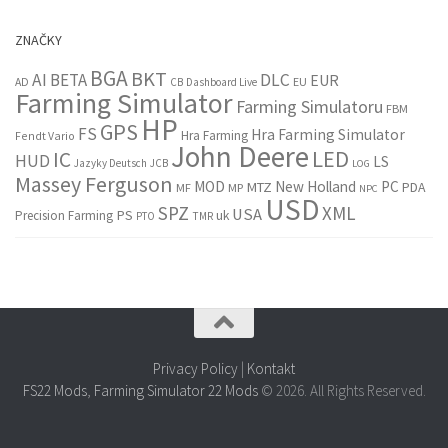
ZNAČKY
BGA
BKT
AI
BETA
DLC
EUR
EU
AD
CB
Dashboard Live
Farming Simulator
Farming Simulatoru
FBM
HP
GPS
FS
Hra Farming Simulator
Hra Farming
Fendt Vario
John Deere
LED
IC
HUD
LS
Jazyky Deutsch
JCB
LOG
Massey Ferguson
MOD
New Holland
PC
MTZ
PDA
MF
MP
NPC
USD
SPZ
XML
USA
PS
Precision Farming
uk
PTO
TMR
Privacy Policy
|
Kontakt
FS22 Mods
,
Farming Simulator 22 Mods
© 2026. All Rights Reserved.