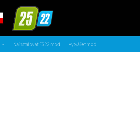
Nainstalovat FS22 mod
Vytvářet mod