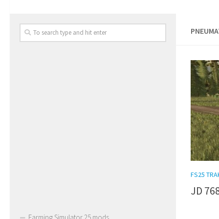
PNEUMAT
FS25 TR
JD 768
Farming Simulator 25 mods