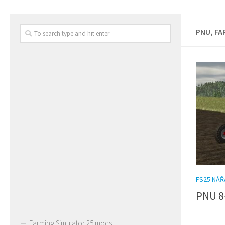
PNU, FA
FS25 NÁŘ
PNU 8-
Farming Simulator 25 mods