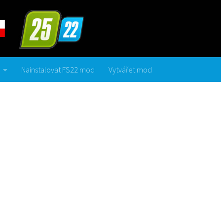
Nainstalovat FS22 mod
Vytvářet mod