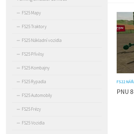
FS25 Mapy
FS25 Traktory
FS25 Nákladní vozidla
FS25 Přívěsy
FS25 Kombajny
FS25 Rypadla
FS22 NÁŘ
PNU 8
FS25 Automobily
FS25 Frézy
FS25 Vozidla