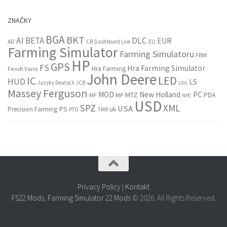
ZNAČKY
BGA
BKT
AI
BETA
DLC
EUR
EU
AD
CB
Dashboard Live
Farming Simulator
Farming Simulatoru
FBM
HP
GPS
FS
Hra Farming Simulator
Hra Farming
Fendt Vario
John Deere
LED
IC
HUD
LS
Jazyky Deutsch
JCB
LOG
Massey Ferguson
MOD
New Holland
PC
MTZ
PDA
MF
MP
NPC
USD
SPZ
XML
USA
PS
Precision Farming
uk
PTO
TMR
Privacy Policy
|
Kontakt
FS22 Mods
,
Farming Simulator 22 Mods
© 2026. All Rights Reserved.