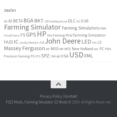
ZNAČKY
BGA
BKT
AI
BETA
DLC
EUR
EU
AD
CB
Dashboard Live
Farming Simulator
Farming Simulatoru
FBM
HP
GPS
FS
Hra Farming Simulator
Hra Farming
Fendt Vario
John Deere
LED
IC
HUD
LS
Jazyky Deutsch
JCB
LOG
Massey Ferguson
MOD
New Holland
PC
MTZ
PDA
MF
MP
NPC
USD
SPZ
XML
USA
PS
Precision Farming
uk
PTO
TMR
Privacy Policy
|
Kontakt
FS22 Mods
,
Farming Simulator 22 Mods
© 2026. All Rights Reserved.