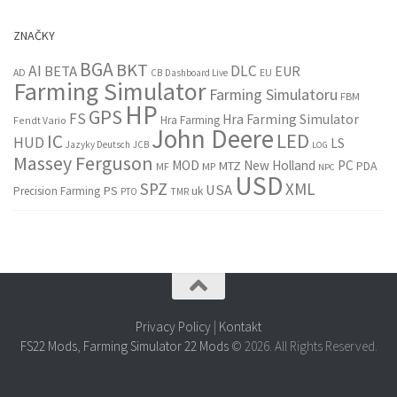
ZNAČKY
BGA
BKT
AI
DLC
BETA
EUR
EU
AD
CB
Dashboard Live
Farming Simulator
Farming Simulatoru
FBM
HP
GPS
FS
Hra Farming Simulator
Hra Farming
Fendt Vario
John Deere
LED
IC
HUD
LS
Jazyky Deutsch
JCB
LOG
Massey Ferguson
MOD
New Holland
PC
MTZ
PDA
MF
MP
NPC
USD
SPZ
XML
USA
PS
Precision Farming
uk
PTO
TMR
Privacy Policy
|
Kontakt
FS22 Mods
,
Farming Simulator 22 Mods
© 2026. All Rights Reserved.