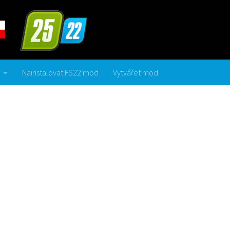
Nainstalovat FS22 mod
Vytvářet mod