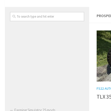
PROSPEK
FS22 AUT
TLX 35
Farming Simulator 25 mods