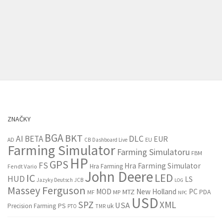
ZNAČKY
BGA
BKT
AI
BETA
DLC
EUR
EU
AD
CB
Dashboard Live
Farming Simulator
Farming Simulatoru
FBM
HP
GPS
FS
Hra Farming Simulator
Hra Farming
Fendt Vario
John Deere
LED
IC
HUD
LS
Jazyky Deutsch
JCB
LOG
Massey Ferguson
MOD
New Holland
PC
MTZ
PDA
MF
MP
NPC
USD
SPZ
XML
USA
PS
Precision Farming
uk
PTO
TMR