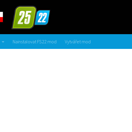
Nainstalovat FS22 mod
Vytvářet mod