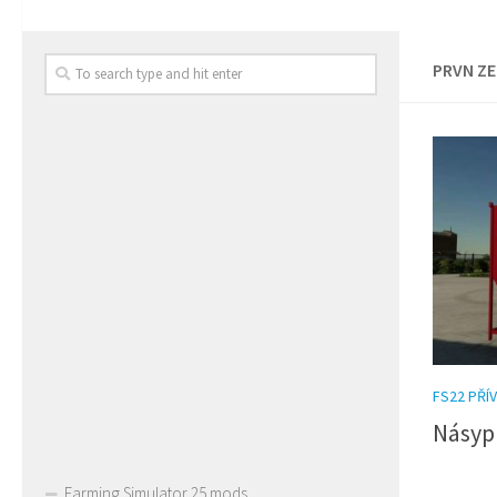
PRVN ZE
FS22 PŘÍ
Násypk
Farming Simulator 25 mods