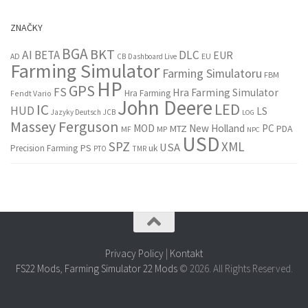
ZNAČKY
BGA
BKT
AI
BETA
DLC
EUR
EU
AD
CB
Dashboard Live
Farming Simulator
Farming Simulatoru
FBM
HP
GPS
FS
Hra Farming Simulator
Hra Farming
Fendt Vario
John Deere
LED
IC
HUD
LS
Jazyky Deutsch
JCB
LOG
Massey Ferguson
MOD
New Holland
PC
MTZ
PDA
MF
MP
NPC
USD
SPZ
XML
USA
PS
Precision Farming
uk
PTO
TMR
Privacy Policy
|
Kontakt
FS22 Mods
,
Farming Simulator 22 Mods
© 2026. All Rights Reserved.