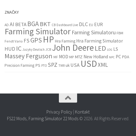
ZNAČKY
BGA
BKT
AI
DLC
BETA
EUR
EU
AD
CB
Dashboard Live
Farming Simulator
Farming Simulatoru
FBM
HP
GPS
FS
Hra Farming Simulator
Hra Farming
Fendt Vario
John Deere
LED
IC
HUD
LS
Jazyky Deutsch
JCB
LOG
Massey Ferguson
MOD
New Holland
PC
MTZ
PDA
MF
MP
NPC
USD
SPZ
XML
USA
PS
Precision Farming
uk
PTO
TMR
Privacy Policy
|
Kontakt
FS22 Mods
,
Farming Simulator 22 Mods
© 2026. All Rights Reserved.