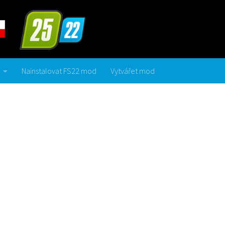
Nainstalovat FS22 mod
Vytvářet mod