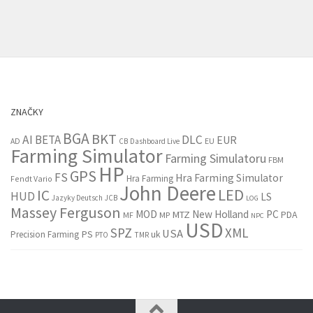
ZNAČKY
BGA
BKT
AI
BETA
DLC
EUR
EU
AD
CB
Dashboard Live
Farming Simulator
Farming Simulatoru
FBM
HP
GPS
FS
Hra Farming Simulator
Hra Farming
Fendt Vario
John Deere
LED
IC
HUD
LS
Jazyky Deutsch
JCB
LOG
Massey Ferguson
MOD
New Holland
PC
MTZ
PDA
MF
MP
NPC
USD
SPZ
XML
USA
PS
Precision Farming
uk
PTO
TMR