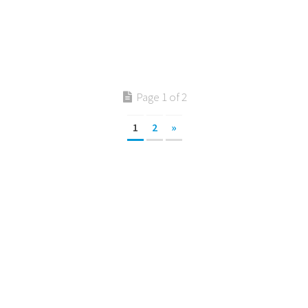
Page 1 of 2
1
2
»