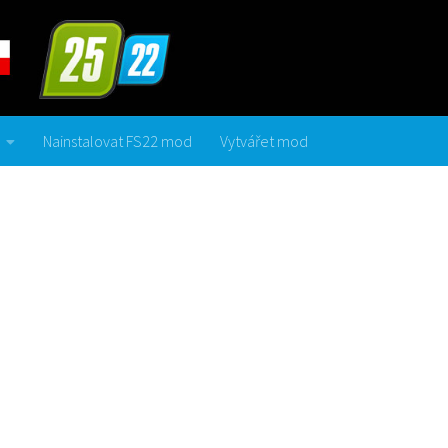
Nainstalovat FS22 mod
Vytvářet mod