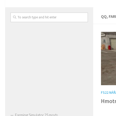
QQ, FAR
FS22 NÁŘ
Hmotno
Farming Simulator 25 mods