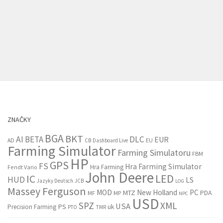
ZNAČKY
BGA
BKT
AI
BETA
DLC
EUR
EU
AD
CB
Dashboard Live
Farming Simulator
Farming Simulatoru
FBM
HP
GPS
FS
Hra Farming Simulator
Hra Farming
Fendt Vario
John Deere
LED
IC
HUD
LS
Jazyky Deutsch
JCB
LOG
Massey Ferguson
MOD
New Holland
PC
MTZ
PDA
MF
MP
NPC
USD
SPZ
XML
USA
PS
Precision Farming
uk
PTO
TMR