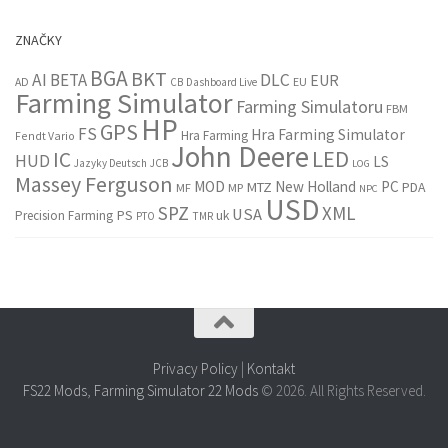
ZNAČKY
BGA
BKT
AI
BETA
DLC
EUR
EU
AD
CB
Dashboard Live
Farming Simulator
Farming Simulatoru
FBM
HP
GPS
FS
Hra Farming Simulator
Hra Farming
Fendt Vario
John Deere
LED
IC
HUD
LS
Jazyky Deutsch
JCB
LOG
Massey Ferguson
MOD
New Holland
PC
MTZ
PDA
MF
MP
NPC
USD
SPZ
XML
USA
PS
Precision Farming
uk
PTO
TMR
Privacy Policy
|
Kontakt
FS22 Mods
,
Farming Simulator 22 Mods
© 2026. All Rights Reserved.