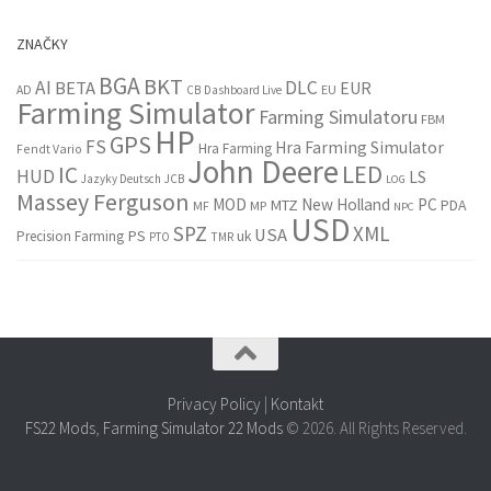
ZNAČKY
BGA
BKT
AI
DLC
BETA
EUR
EU
AD
CB
Dashboard Live
Farming Simulator
Farming Simulatoru
FBM
HP
GPS
FS
Hra Farming Simulator
Hra Farming
Fendt Vario
John Deere
LED
IC
HUD
LS
Jazyky Deutsch
JCB
LOG
Massey Ferguson
MOD
New Holland
PC
MTZ
PDA
MF
MP
NPC
USD
SPZ
XML
USA
PS
Precision Farming
uk
PTO
TMR
Privacy Policy
|
Kontakt
FS22 Mods
,
Farming Simulator 22 Mods
© 2026. All Rights Reserved.