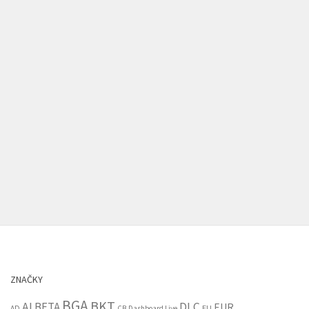
ZNAČKY
BGA
BKT
AI
BETA
DLC
EUR
EU
AD
CB
Dashboard Live