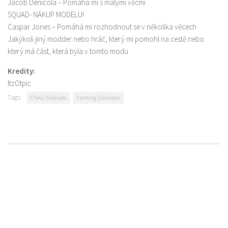
Jacob Denicola – Pomáhá mi s malými věcmi
SQUAD- NÁKUP MODELU!
Caspar Jones – Pomáhá mi rozhodnout se v několika věcech
Jakýkoli jiný modder nebo hráč, který mi pomohl na cestě nebo
který má část, která byla v tomto modu
Kredity:
ItzOtpic
Tags:
Chevy Silverado
Farming Simulator