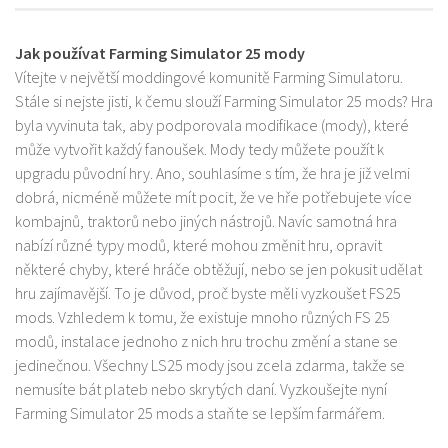
Jak používat Farming Simulator 25 mody
Vítejte v největší moddingové komunitě Farming Simulatoru.
Stále si nejste jisti, k čemu slouží Farming Simulator 25 mods? Hra
byla vyvinuta tak, aby podporovala modifikace (mody), které
může vytvořit každý fanoušek. Mody tedy můžete použít k
upgradu původní hry. Ano, souhlasíme s tím, že hra je již velmi
dobrá, nicméně můžete mít pocit, že ve hře potřebujete více
kombajnů, traktorů nebo jiných nástrojů. Navíc samotná hra
nabízí různé typy modů, které mohou změnit hru, opravit
některé chyby, které hráče obtěžují, nebo se jen pokusit udělat
hru zajímavější. To je důvod, proč byste měli vyzkoušet FS25
mods. Vzhledem k tomu, že existuje mnoho různých FS 25
modů, instalace jednoho z nich hru trochu změní a stane se
jedinečnou. Všechny LS25 mody jsou zcela zdarma, takže se
nemusíte bát plateb nebo skrytých daní. Vyzkoušejte nyní
Farming Simulator 25 mods a staňte se lepším farmářem.