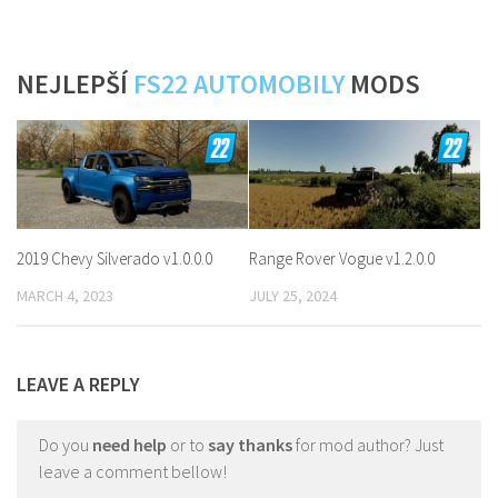
NEJLEPŠÍ
FS22 AUTOMOBILY
MODS
2019 Chevy Silverado v1.0.0.0
Range Rover Vogue v1.2.0.0
MARCH 4, 2023
JULY 25, 2024
LEAVE A REPLY
Do you
need help
or to
say thanks
for mod author? Just
leave a comment bellow!