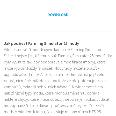
DOWNLOAD
Jak používat Farming Simulator 25 mody
Vítejte v největší moddingové komunitě Farming Simulatoru.
Stále si nejste jisti, k čemu slouží Farming Simulator 25 mods? Hra
byla vyvinuta tak, aby podporovala modifikace (mody), které
může vytvořit každý fanoušek. Mody tedy můžete použít k
upgradu původní hry. Ano, souhlasíme s tím, že hra je již velmi
dobrá, nicméně můžete mít pocit, že ve hře potřebujete více
kombajnů, traktorů nebo jiných nástrojů. Navíc samotná hra
nabízí různé typy modů, které mohou změnit hru, opravit
některé chyby, které hráče obtěžují, nebo se jen pokusit udělat
hru zajímavější. To je důvod, proč byste měli vyzkoušet FS25
mods. Vzhledem k tomu, že existuje mnoho různých FS 25