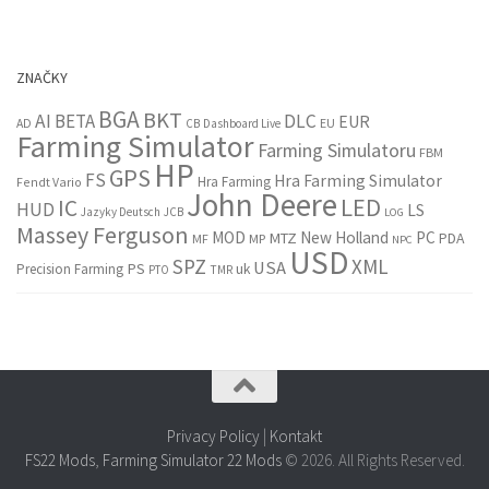
ZNAČKY
BGA
BKT
AI
BETA
DLC
EUR
EU
AD
CB
Dashboard Live
Farming Simulator
Farming Simulatoru
FBM
HP
GPS
FS
Hra Farming Simulator
Hra Farming
Fendt Vario
John Deere
LED
IC
HUD
LS
Jazyky Deutsch
JCB
LOG
Massey Ferguson
MOD
New Holland
PC
MTZ
PDA
MF
MP
NPC
USD
SPZ
XML
USA
PS
Precision Farming
uk
PTO
TMR
Privacy Policy
|
Kontakt
FS22 Mods
,
Farming Simulator 22 Mods
© 2026. All Rights Reserved.