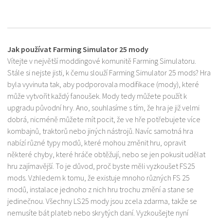
Jak používat Farming Simulator 25 mody
Vítejte v největší moddingové komunitě Farming Simulatoru.
Stále si nejste jisti, k čemu slouží Farming Simulator 25 mods? Hra
byla vyvinuta tak, aby podporovala modifikace (mody), které
může vytvořit každý fanoušek. Mody tedy můžete použít k
upgradu původní hry. Ano, souhlasíme s tím, že hra je již velmi
dobrá, nicméně můžete mít pocit, že ve hře potřebujete více
kombajnů, traktorů nebo jiných nástrojů. Navíc samotná hra
nabízí různé typy modů, které mohou změnit hru, opravit
některé chyby, které hráče obtěžují, nebo se jen pokusit udělat
hru zajímavější. To je důvod, proč byste měli vyzkoušet FS25
mods. Vzhledem k tomu, že existuje mnoho různých FS 25
modů, instalace jednoho z nich hru trochu změní a stane se
jedinečnou. Všechny LS25 mody jsou zcela zdarma, takže se
nemusíte bát plateb nebo skrytých daní. Vyzkoušejte nyní