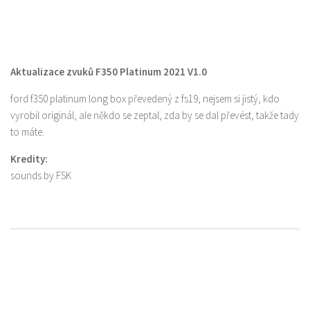
Aktualizace zvuků F350 Platinum 2021 V1.0
ford f350 platinum long box převedený z fs19, nejsem si jistý, kdo
vyrobil originál, ale někdo se zeptal, zda by se dal převést, takže tady
to máte.
Kredity:
sounds by FSK