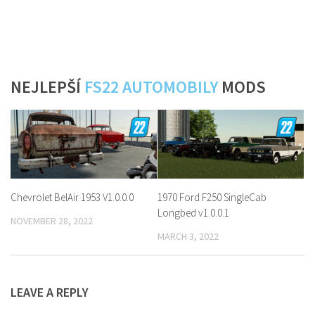
NEJLEPŠÍ
FS22 AUTOMOBILY
MODS
Chevrolet BelAir 1953 V1.0.0.0
1970 Ford F250 SingleCab
Longbed v1.0.0.1
NOVEMBER 28, 2022
MARCH 3, 2022
LEAVE A REPLY