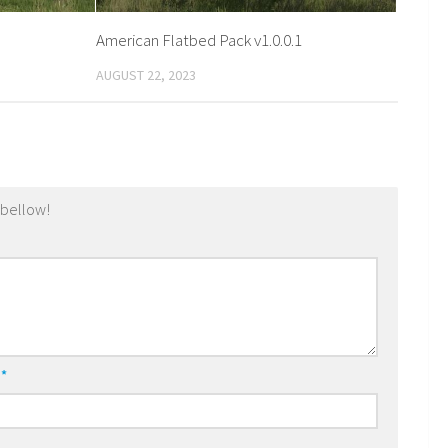
American Flatbed Pack v1.0.0.1
AUGUST 22, 2023
 bellow!
l
*