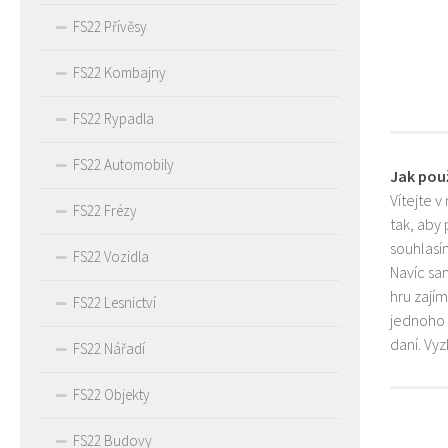
FS22 Přívěsy
FS22 Kombajny
FS22 Rypadla
FS22 Automobily
Jak pou
Vítejte v
FS22 Frézy
tak, aby
souhlasím
FS22 Vozidla
Navíc sa
hru zají
FS22 Lesnictví
jednoho 
daní. Vy
FS22 Nářadí
FS22 Objekty
FS22 Budovy