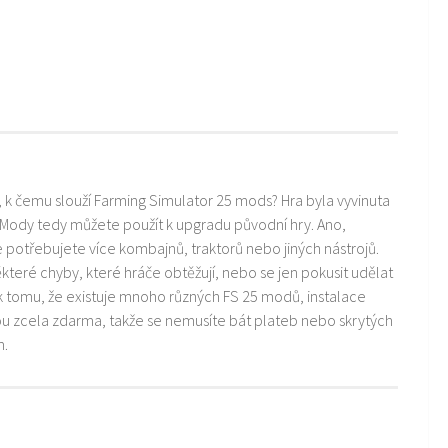
i, k čemu slouží Farming Simulator 25 mods? Hra byla vyvinuta
 Mody tedy můžete použít k upgradu původní hry. Ano,
ře potřebujete více kombajnů, traktorů nebo jiných nástrojů.
teré chyby, které hráče obtěžují, nebo se jen pokusit udělat
k tomu, že existuje mnoho různých FS 25 modů, instalace
ou zcela zdarma, takže se nemusíte bát plateb nebo skrytých
m.