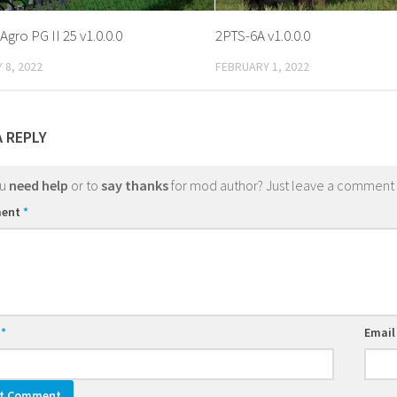
gro PG II 25 v1.0.0.0
2PTS-6A v1.0.0.0
 8, 2022
FEBRUARY 1, 2022
A REPLY
ou
need help
or to
say thanks
for mod author? Just leave a comment
ent
*
e
*
Emai