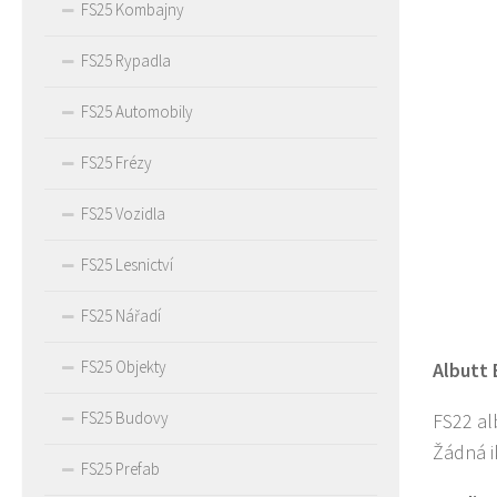
FS25 Kombajny
FS25 Rypadla
FS25 Automobily
FS25 Frézy
FS25 Vozidla
FS25 Lesnictví
FS25 Nářadí
FS25 Objekty
Albutt 
FS25 Budovy
FS22 al
Žádná 
FS25 Prefab