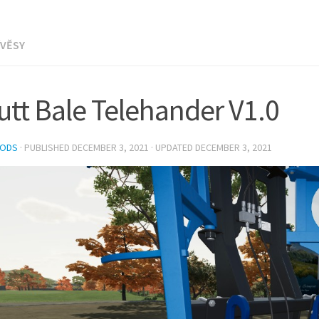
ÍVĚSY
utt Bale Telehander V1.0
MODS
· PUBLISHED
DECEMBER 3, 2021
· UPDATED
DECEMBER 3, 2021