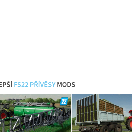
EPŠÍ
FS22 PŘÍVĚSY
MODS