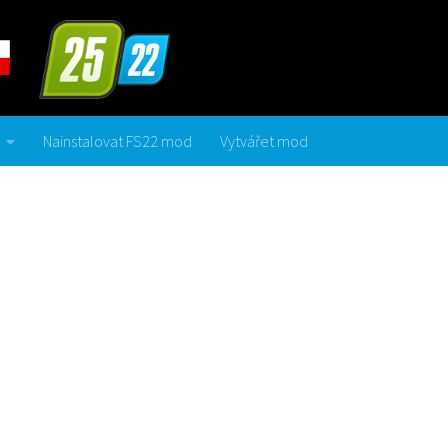
Nainstalovat FS22 mod
Vytvářet mod