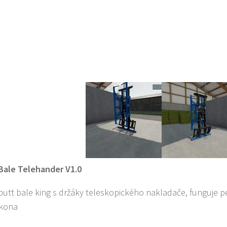
Bale Telehander V1.0
butt bale king s držáky teleskopického nakladače, funguje pe
ikona