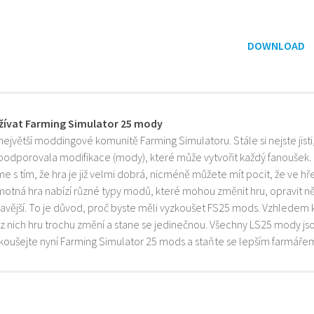
DOWNLOAD
žívat Farming Simulator 25 mody
 největší moddingové komunitě Farming Simulatoru. Stále si nejste jist
 podporovala modifikace (mody), které může vytvořit každý fanoušek.
e s tím, že hra je již velmi dobrá, nicméně můžete mít pocit, že ve h
motná hra nabízí různé typy modů, které mohou změnit hru, opravit něk
mavější. To je důvod, proč byste měli vyzkoušet FS25 mods. Vzhledem 
z nich hru trochu změní a stane se jedinečnou. Všechny LS25 mody js
zkoušejte nyní Farming Simulator 25 mods a staňte se lepším farmáře