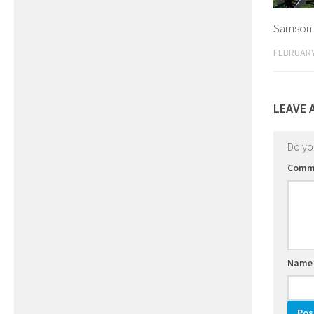
Samson A
FEBRUARY
LEAVE 
Do y
Comm
Nam