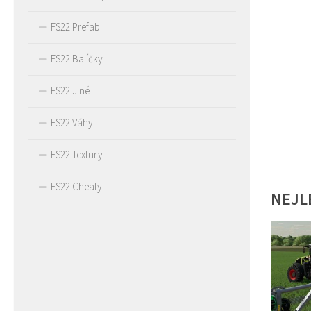
FS22 Prefab
FS22 Balíčky
FS22 Jiné
FS22 Váhy
FS22 Textury
FS22 Cheaty
NEJL