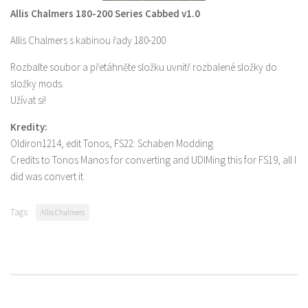
Allis Chalmers 180-200 Series Cabbed v1.0
Allis Chalmers s kabinou řady 180-200
Rozbalte soubor a přetáhněte složku uvnitř rozbalené složky do
složky mods.
Užívat si!
Kredity:
Oldiron1214, edit Tonos, FS22: Schaben Modding
Credits to Tonos Manos for converting and UDIMing this for FS19, all I
did was convert it
Tags:
Allis Chalmers