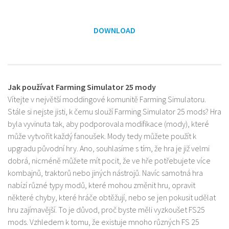
DOWNLOAD
Jak používat Farming Simulator 25 mody
Vítejte v největší moddingové komunitě Farming Simulatoru.
Stále si nejste jisti, k čemu slouží Farming Simulator 25 mods? Hra
byla vyvinuta tak, aby podporovala modifikace (mody), které
může vytvořit každý fanoušek. Mody tedy můžete použít k
upgradu původní hry. Ano, souhlasíme s tím, že hra je již velmi
dobrá, nicméně můžete mít pocit, že ve hře potřebujete více
kombajnů, traktorů nebo jiných nástrojů. Navíc samotná hra
nabízí různé typy modů, které mohou změnit hru, opravit
některé chyby, které hráče obtěžují, nebo se jen pokusit udělat
hru zajímavější. To je důvod, proč byste měli vyzkoušet FS25
mods. Vzhledem k tomu, že existuje mnoho různých FS 25