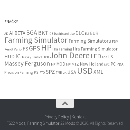
ZNAČKY
BGA
BKT
AI
BETA
DLC
EUR
EU
AD
CB
Dashboard Live
Farming Simulator
Farming Simulatoru
FBM
HP
GPS
FS
Hra Farming Simulator
Hra Farming
Fendt Vario
John Deere
LED
IC
HUD
LS
Jazyky Deutsch
JCB
LOG
Massey Ferguson
MOD
New Holland
PC
MTZ
PDA
MF
MP
NPC
USD
SPZ
XML
USA
PS
Precision Farming
uk
PTO
TMR
Privacy Policy
|
Kontakt
FS22 Mods
,
Farming Simulator 22 Mods
© 2026. All Rights Reserved.