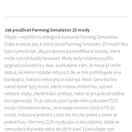
Jak používat Farming Simulator 25 mody
Vítejte v největší moddingové komunitě Farming Simulatoru.
Stále si nejste jisti, k čemu slouží Farming Simulator 25 mods? Hra
byla vyvinuta tak, aby podporovala modifikace (mody), které
může vytvořit každý fanoušek. Mody tedy můžete použít k
upgradu původní hry. Ano, souhlasíme s tím, že hra je již velmi
dobrá, nicméně můžete mít pocit, že ve hře potřebujete více
kombajnů, traktorů nebo jiných nástrojů. Navíc samotná hra
nabízí různé typy modů, které mohou změnit hru, opravit
některé chyby, které hráče obtěžují, nebo se jen pokusit udělat
hru zajímavější. To je důvod, proč byste měli vyzkoušet FS25
mods. Vzhledem k tomu, že existuje mnoho různých FS 25
modů, instalace jednoho z nich hru trochu změní a stane se
jedinečnou. Všechny LS25 mody jsou zcela zdarma, takže se
nemusíte bát plateb nebo skrytých daní. Vyzkoušejte nyní