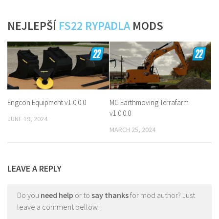
NEJLEPŠÍ
FS22 RYPADLA
MODS
Engcon Equipment v1.0.0.0
MC Earthmoving Terrafarm
v1.0.0.0
JUNE 19, 2024
MARCH 25, 2024
LEAVE A REPLY
Do you
need help
or to
say thanks
for mod author? Just
leave a comment bellow!