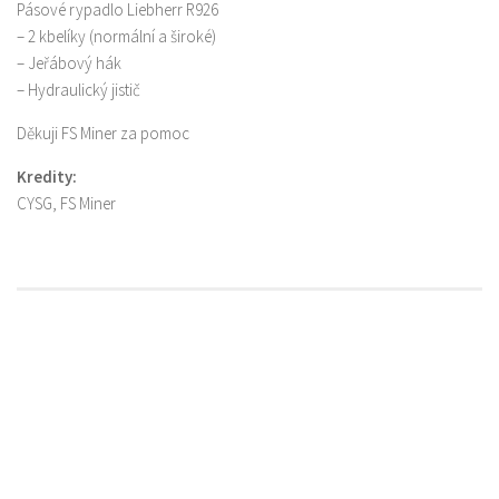
Pásové rypadlo Liebherr R926
– 2 kbelíky (normální a široké)
– Jeřábový hák
– Hydraulický jistič
Děkuji FS Miner za pomoc
Kredity:
CYSG, FS Miner