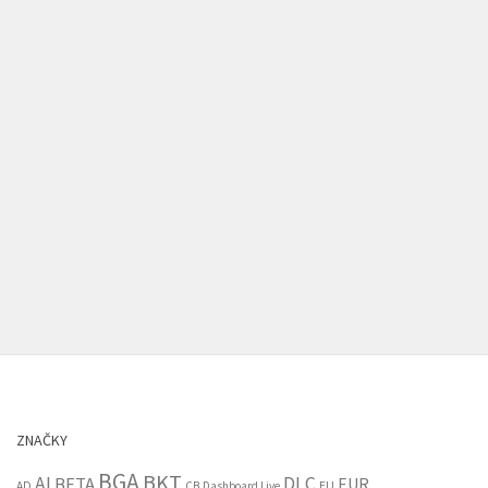
ZNAČKY
BGA
BKT
AI
DLC
BETA
EUR
EU
AD
CB
Dashboard Live