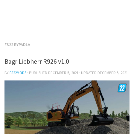
FS22 RYPADLA
Bagr Liebherr R926 v1.0
BY
FS22MODS
· PUBLISHED
DECEMBER 5, 2021
· UPDATED
DECEMBER 5, 2021