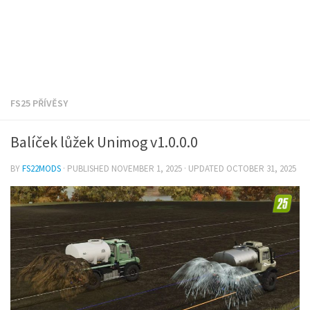
FS25 PŘÍVĚSY
Balíček lůžek Unimog v1.0.0.0
BY
FS22MODS
· PUBLISHED
NOVEMBER 1, 2025
· UPDATED
OCTOBER 31, 2025