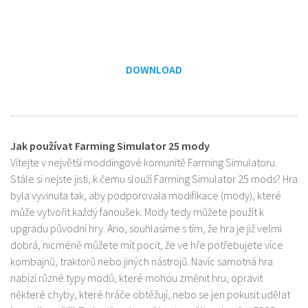
DOWNLOAD
Jak používat Farming Simulator 25 mody
Vítejte v největší moddingové komunitě Farming Simulatoru.
Stále si nejste jisti, k čemu slouží Farming Simulator 25 mods? Hra
byla vyvinuta tak, aby podporovala modifikace (mody), které
může vytvořit každý fanoušek. Mody tedy můžete použít k
upgradu původní hry. Ano, souhlasíme s tím, že hra je již velmi
dobrá, nicméně můžete mít pocit, že ve hře potřebujete více
kombajnů, traktorů nebo jiných nástrojů. Navíc samotná hra
nabízí různé typy modů, které mohou změnit hru, opravit
některé chyby, které hráče obtěžují, nebo se jen pokusit udělat