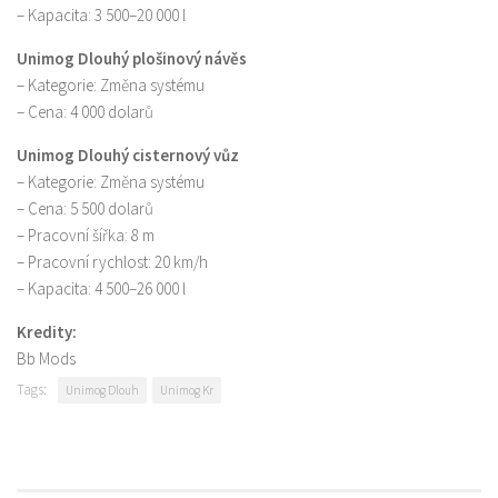
– Kapacita: 3 500–20 000 l
Unimog Dlouhý plošinový návěs
– Kategorie: Změna systému
– Cena: 4 000 dolarů
Unimog Dlouhý cisternový vůz
– Kategorie: Změna systému
– Cena: 5 500 dolarů
– Pracovní šířka: 8 m
– Pracovní rychlost: 20 km/h
– Kapacita: 4 500–26 000 l
Kredity:
Bb Mods
Tags:
Unimog Dlouh
Unimog Kr