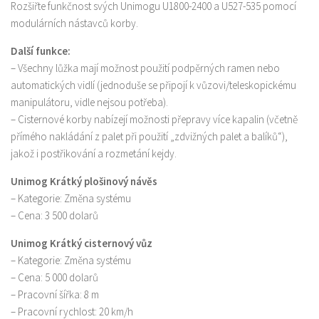
Rozšiřte funkčnost svých Unimogu U1800-2400 a U527-535 pomocí
modulárních nástavců korby.
Další funkce:
– Všechny lůžka mají možnost použití podpěrných ramen nebo
automatických vidlí (jednoduše se připojí k vůzovi/teleskopickému
manipulátoru, vidle nejsou potřeba).
– Cisternové korby nabízejí možnosti přepravy více kapalin (včetně
přímého nakládání z palet při použití „zdvižných palet a balíků“),
jakož i postřikování a rozmetání kejdy.
Unimog Krátký plošinový návěs
– Kategorie: Změna systému
– Cena: 3 500 dolarů
Unimog Krátký cisternový vůz
– Kategorie: Změna systému
– Cena: 5 000 dolarů
– Pracovní šířka: 8 m
– Pracovní rychlost: 20 km/h