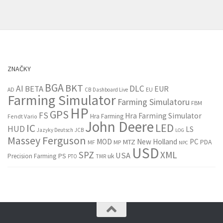
ZNAČKY
BGA
BKT
AI
DLC
BETA
EUR
EU
AD
CB
Dashboard Live
Farming Simulator
Farming Simulatoru
FBM
HP
GPS
FS
Hra Farming Simulator
Hra Farming
Fendt Vario
John Deere
LED
IC
HUD
LS
Jazyky Deutsch
JCB
LOG
Massey Ferguson
MOD
New Holland
PC
MTZ
PDA
MF
MP
NPC
USD
SPZ
XML
USA
PS
Precision Farming
uk
PTO
TMR