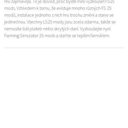
hru zajímavější. To je důvod, proč byste měli vyzkoušet FS25
mods. Vzhledem k tomu, že existuje mnoho různých FS 25
modů, instalace jednoho z nich hru trochu změní a stane se
jedinečnou. Všechny LS25 mody jsou zcela zdarma, takže se
nemusíte bát plateb nebo skrytých daní. Vyzkoušejte nyní
Farming Simulator 25 mods a staňte se lepším farmářem.