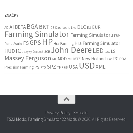
ZNAČKY
BGA
BKT
AI
BETA
DLC
EUR
EU
AD
CB
Dashboard Live
Farming Simulator
Farming Simulatoru
FBM
HP
GPS
FS
Hra Farming Simulator
Hra Farming
Fendt Vario
John Deere
LED
IC
HUD
LS
Jazyky Deutsch
JCB
LOG
Massey Ferguson
MOD
New Holland
PC
MTZ
PDA
MF
MP
NPC
USD
SPZ
XML
USA
PS
Precision Farming
uk
PTO
TMR
Privacy Policy
|
Kontakt
FS22 Mods
,
Farming Simulator 22 Mods
© 2026. All Rights Reserved.