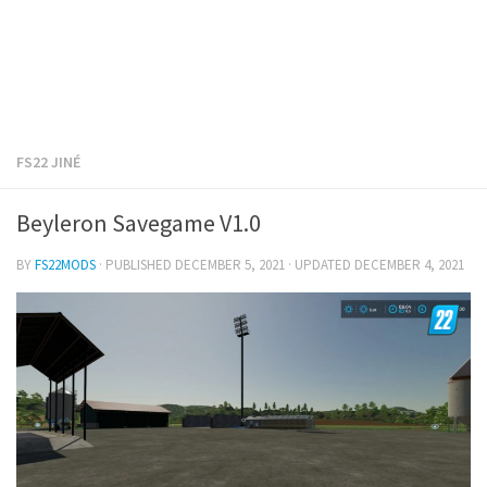
FS22 JINÉ
Beyleron Savegame V1.0
BY
FS22MODS
· PUBLISHED
DECEMBER 5, 2021
· UPDATED
DECEMBER 4, 2021