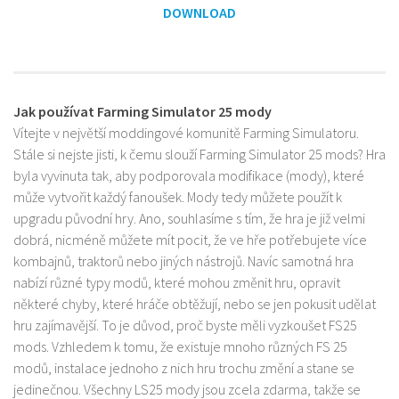
DOWNLOAD
Jak používat Farming Simulator 25 mody
Vítejte v největší moddingové komunitě Farming Simulatoru.
Stále si nejste jisti, k čemu slouží Farming Simulator 25 mods? Hra
byla vyvinuta tak, aby podporovala modifikace (mody), které
může vytvořit každý fanoušek. Mody tedy můžete použít k
upgradu původní hry. Ano, souhlasíme s tím, že hra je již velmi
dobrá, nicméně můžete mít pocit, že ve hře potřebujete více
kombajnů, traktorů nebo jiných nástrojů. Navíc samotná hra
nabízí různé typy modů, které mohou změnit hru, opravit
některé chyby, které hráče obtěžují, nebo se jen pokusit udělat
hru zajímavější. To je důvod, proč byste měli vyzkoušet FS25
mods. Vzhledem k tomu, že existuje mnoho různých FS 25
modů, instalace jednoho z nich hru trochu změní a stane se
jedinečnou. Všechny LS25 mody jsou zcela zdarma, takže se