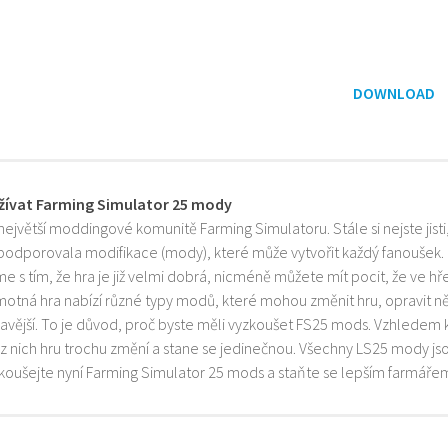
DOWNLOAD
žívat Farming Simulator 25 mody
 největší moddingové komunitě Farming Simulatoru. Stále si nejste jist
 podporovala modifikace (mody), které může vytvořit každý fanoušek.
e s tím, že hra je již velmi dobrá, nicméně můžete mít pocit, že ve h
motná hra nabízí různé typy modů, které mohou změnit hru, opravit něk
mavější. To je důvod, proč byste měli vyzkoušet FS25 mods. Vzhledem 
z nich hru trochu změní a stane se jedinečnou. Všechny LS25 mody js
zkoušejte nyní Farming Simulator 25 mods a staňte se lepším farmáře