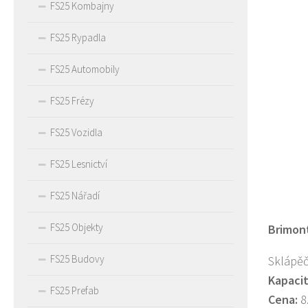
FS25 Kombajny
FS25 Rypadla
FS25 Automobily
FS25 Frézy
FS25 Vozidla
FS25 Lesnictví
FS25 Nářadí
FS25 Objekty
Brimont
FS25 Budovy
Sklápěč
Kapacit
FS25 Prefab
Cena:
8