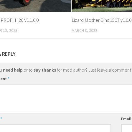
ROFI II.20 V1.1.0.0
Lizard Mother Bins 150T v1.0.0
 12, 2023
MARCH 8, 2022
A REPLY
ou
need help
or to
say thanks
for mod author? Just leave a comment
ent
*
e
*
Emai