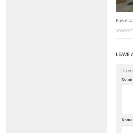
Kaweco P
NOVEMBER
LEAVE 
Do y
Comm
Nam