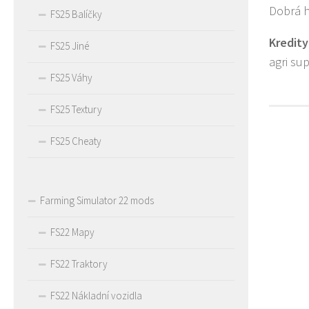
Dobrá h
FS25 Balíčky
Kredity
FS25 Jiné
agri su
FS25 Váhy
FS25 Textury
FS25 Cheaty
Farming Simulator 22 mods
FS22 Mapy
FS22 Traktory
FS22 Nákladní vozidla