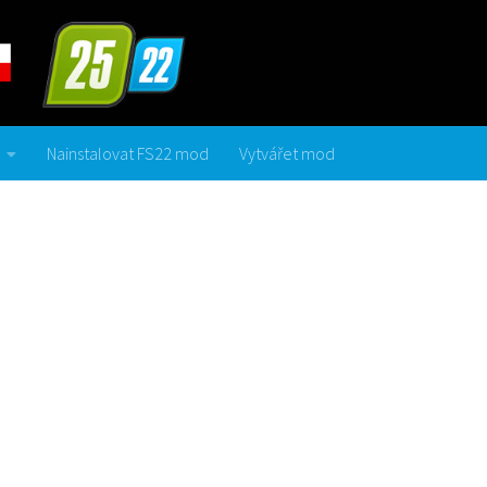
Nainstalovat FS22 mod
Vytvářet mod