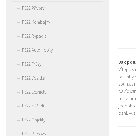
FS22 Přívěsy
FS22 Kombajny
FS22 Rypadla
FS22 Automobily
Jak pou
FS22 Frézy
Vítejte v
tak, aby
FS22 Vozidla
souhlasím
Navíc sa
FS22 Lesnictví
hru zají
jednoho 
FS22 Nářadí
daní. Vy
FS22 Objekty
FS22 Budovy