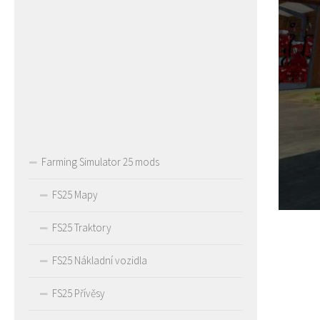
Farming Simulator 25 mods
FS25 Mapy
FS25 Traktory
FS25 Nákladní vozidla
FS25 Přívěsy