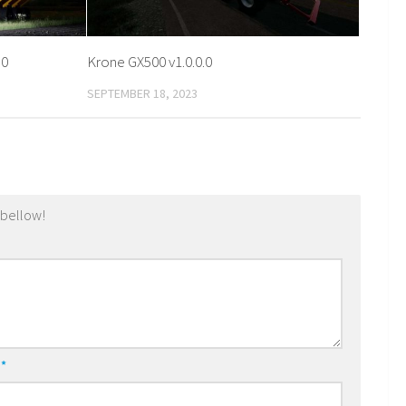
.0
Krone GX500 v1.0.0.0
SEPTEMBER 18, 2023
 bellow!
l
*