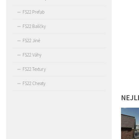
FS22 Prefab
FS22 Balíčky
FS22 Jiné
FS22 Váhy
FS22 Textury
FS22 Cheaty
NEJL