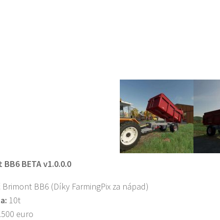
 BB6 BETA v1.0.0.0
 Brimont BB6 (Díky FarmingPix za nápad)
a:
10t
.500 euro