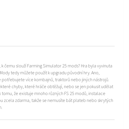
i, k čemu slouží Farming Simulator 25 mods? Hra byla vyvinuta
 Mody tedy můžete použít k upgradu původní hry. Ano,
ře potřebujete více kombajnů, traktorů nebo jiných nástrojů.
teré chyby, které hráče obtěžují, nebo se jen pokusit udělat
k tomu, že existuje mnoho různých FS 25 modů, instalace
ou zcela zdarma, takže se nemusíte bát plateb nebo skrytých
m.