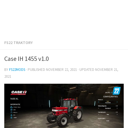
FS22 TRAKTORY
Case IH 1455 v1.0
BY
FS22MODS
· PUBLISHED
NOVEMBER 22, 2021
· UPDATED
NOVEMBER 21,
2021