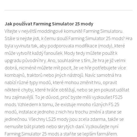
Jak používat Farming Simulator 25 mody
Vítejte v největší moddingové komunitě Farming Simulatoru.
Stále si nejste jisti, k čemu slouží Farming Simulator 25 mods? Hra
byla vyvinuta tak, aby podporovala modifikace (mody), které
může vytvořit každý fanoušek. Mody tedy můžete použít k
upgradu původní hry. Ano, souhlasíme s tím, že hra je již velmi
dobrá, nicméně můžete mít pocit, že ve hře potřebujete více
kombajnů, traktorů nebo jiných nástrojů. Navíc samotná hra
nabízí různé typy modů, které mohou změnit hru, opravit
některé chyby, které hráče obtěžují, nebo se jen pokusit udělat
hru zajímavější. To je důvod, proč byste měli vyzkoušet FS25
mods. Vzhledem k tomu, že existuje mnoho různých FS 25
modů, instalace jednoho z nich hru trochu změní a stane se
jedinečnou. Všechny LS25 mody jsou zcela zdarma, takže se
nemusíte bát plateb nebo skrytých daní. Vyzkoušejte nyní
Farming Simulator 25 mods a staňte se lepším farmářem.