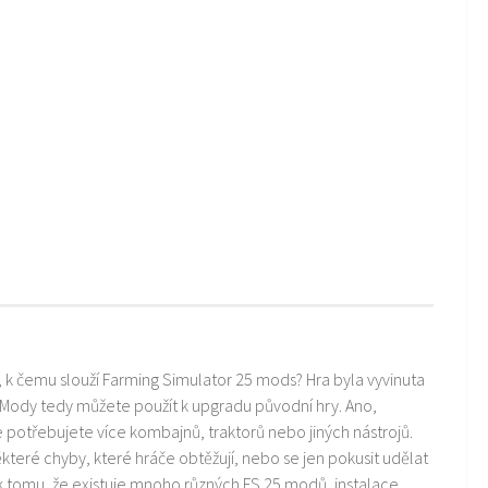
i, k čemu slouží Farming Simulator 25 mods? Hra byla vyvinuta
 Mody tedy můžete použít k upgradu původní hry. Ano,
ře potřebujete více kombajnů, traktorů nebo jiných nástrojů.
teré chyby, které hráče obtěžují, nebo se jen pokusit udělat
k tomu, že existuje mnoho různých FS 25 modů, instalace