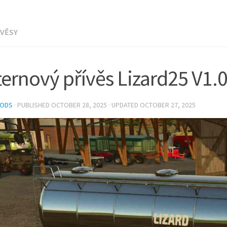
ÍVĚSY
ternový přívěs Lizard25 V1.0
MODS
· PUBLISHED
OCTOBER 28, 2025
· UPDATED
OCTOBER 27, 2025