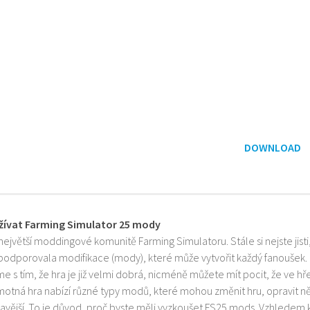
DOWNLOAD
žívat Farming Simulator 25 mody
 největší moddingové komunitě Farming Simulatoru. Stále si nejste jist
 podporovala modifikace (mody), které může vytvořit každý fanoušek.
e s tím, že hra je již velmi dobrá, nicméně můžete mít pocit, že ve h
motná hra nabízí různé typy modů, které mohou změnit hru, opravit něk
mavější. To je důvod, proč byste měli vyzkoušet FS25 mods. Vzhledem 