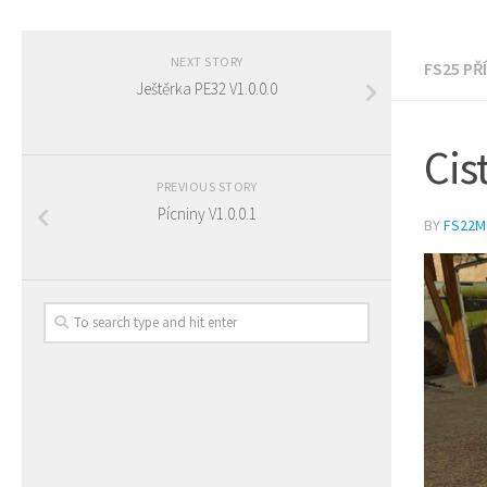
NEXT STORY
FS25 PŘ
Ještěrka PE32 V1.0.0.0
Cis
PREVIOUS STORY
Pícniny V1.0.0.1
BY
FS22