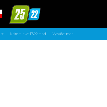
Nainstalovat FS22 mod
Vytvářet mod