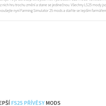
z nich hru trochu změní a stane se jedinečnou. Všechny LS25 mody js
zkoušejte nyní Farming Simulator 25 mods a staňte se lepším farmáře
EPŠÍ
FS25 PŘÍVĚSY
MODS