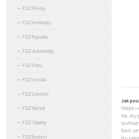
FS22 Přívěsy
FS22 Kombajny
FS22 Rypadla
FS22 Automobily
FS22 Frézy
FS22 Vozidla
FS22 Lesnictví
Jak pou
Vítejte v
FS22 Nářadí
tak, aby
FS22 Objekty
souhlasím
Navíc sa
FS22 Budovy
hru zají