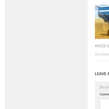
KINZE Gr
DECEMBER
LEAVE 
Do y
Comm