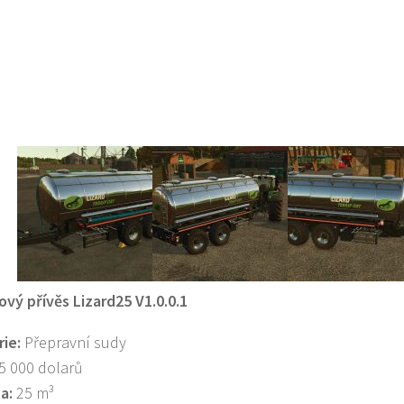
ový přívěs Lizard25 V1.0.0.1
ie:
Přepravní sudy
5 000 dolarů
a:
25 m³