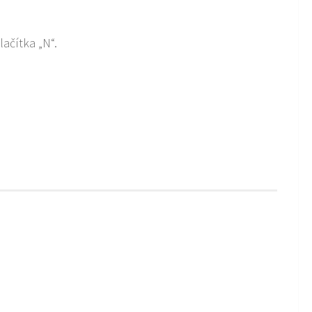
ačítka „N“.