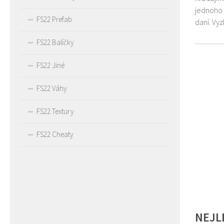
jednoho 
FS22 Prefab
daní. Vy
FS22 Balíčky
FS22 Jiné
FS22 Váhy
FS22 Textury
FS22 Cheaty
NEJL