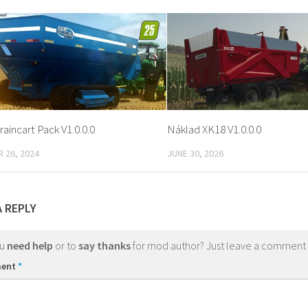
aincart Pack V1.0.0.0
Náklad XK18 V1.0.0.0
 26, 2024
JUNE 30, 2026
A REPLY
ou
need help
or to
say thanks
for mod author? Just leave a comment
ent
*