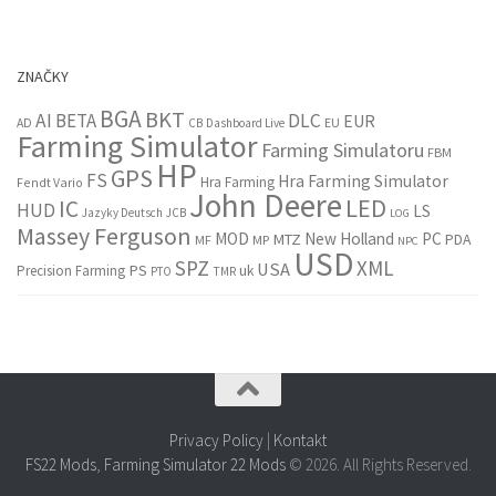
ZNAČKY
BGA
BKT
AI
BETA
DLC
EUR
EU
AD
CB
Dashboard Live
Farming Simulator
Farming Simulatoru
FBM
HP
GPS
FS
Hra Farming Simulator
Hra Farming
Fendt Vario
John Deere
LED
IC
HUD
LS
Jazyky Deutsch
JCB
LOG
Massey Ferguson
MOD
New Holland
PC
MTZ
PDA
MF
MP
NPC
USD
SPZ
XML
USA
PS
Precision Farming
uk
PTO
TMR
Privacy Policy
|
Kontakt
FS22 Mods
,
Farming Simulator 22 Mods
© 2026. All Rights Reserved.