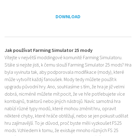
DOWNLOAD
Jak používat Farming Simulator 25 mody
Vítejte v největší moddingové komunitě Farming Simulatoru.
Stále si nejste jisti, k čemu slouží Farming Simulator 25 mods? Hra
byla vyvinuta tak, aby podporovala modifikace (mody), které
může vytvořit každý fanoušek. Mody tedy můžete použít k
upgradu původní hry. Ano, souhlasíme s tím, že hra je již velmi
dobrá, nicméně můžete mít pocit, že ve hře potřebujete více
kombajnů, traktorů nebo jiných nástrojů. Navíc samotná hra
nabízí různé typy modů, které mohou změnit hru, opravit
některé chyby, které hráče obtěžují, nebo se jen pokusit udělat
hru zajímavější. To je důvod, proč byste měli vyzkoušet FS25
mods. Vzhledem k tomu, že existuje mnoho různých FS 25