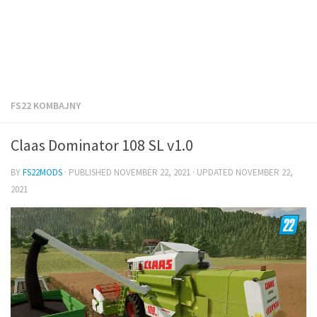
FS22 KOMBAJNY
Claas Dominator 108 SL v1.0
BY
FS22MODS
· PUBLISHED
NOVEMBER 22, 2021
· UPDATED
NOVEMBER 22,
2021