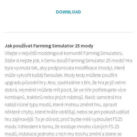
DOWNLOAD
Jak používat Farming Simulator 25 mody
Vítejte v největší moddingové komunitě Farming Simulatoru.
Stále si nejste jisti, k čemu slouží Farming Simulator 25 mods? Hra
byla vyvinuta tak, aby podporovala modifikace (mody), které
může vytvořit každý fanoušek. Mody tedy můžete použít k
upgradu původní hry. Ano, souhlasíme s tím, že hra je již velmi
dobrá, nicméně můžete mít pocit, že ve hře potřebujete více
kombajnů, traktorů nebo jiných nástrojů. Navíc samotná hra
nabízí různé typy modů, které mohou změnit hru, opravit
některé chyby, které hráče obtěžují, nebo se jen pokusit udělat
hru zajímavější. To je důvod, proč byste měli vyzkoušet FS25
mods. Vzhledem k tomu, že existuje mnoho různých FS 25
modů, instalace jednoho z nich hru trochu změní a stane se