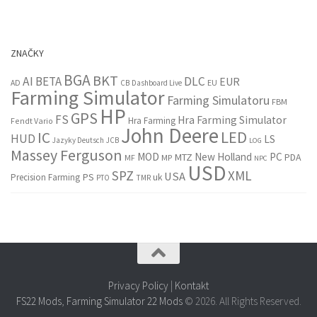
ZNAČKY
BGA
BKT
AI
BETA
DLC
EUR
EU
AD
CB
Dashboard Live
Farming Simulator
Farming Simulatoru
FBM
HP
GPS
FS
Hra Farming Simulator
Hra Farming
Fendt Vario
John Deere
LED
IC
HUD
LS
Jazyky Deutsch
JCB
LOG
Massey Ferguson
MOD
New Holland
PC
MTZ
PDA
MF
MP
NPC
USD
SPZ
XML
USA
PS
Precision Farming
uk
PTO
TMR
Privacy Policy
|
Kontakt
FS22 Mods
,
Farming Simulator 22 Mods
© 2026. All Rights Reserved.