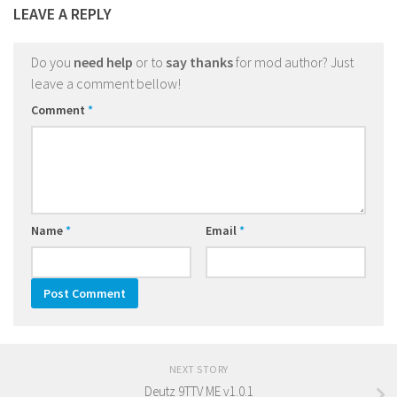
LEAVE A REPLY
Do you
need help
or to
say thanks
for mod author? Just
leave a comment bellow!
Comment
*
Name
*
Email
*
NEXT STORY
Deutz 9TTV ME v1.0.1