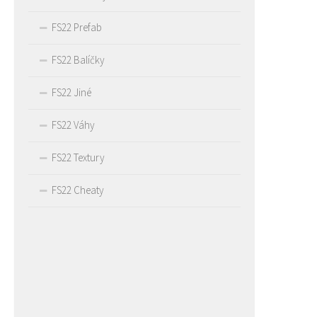
FS22 Prefab
FS22 Balíčky
FS22 Jiné
FS22 Váhy
FS22 Textury
FS22 Cheaty