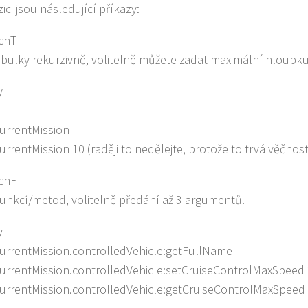
ici jsou následující příkazy:
 chT
abulky rekurzivně, volitelně můžete zadat maximální hloubku 
y
urrentMission
urrentMission 10 (raději to nedělejte, protože to trvá věčno
 chF
funkcí/metod, volitelně předání až 3 argumentů.
y
urrentMission.controlledVehicle:getFullName
urrentMission.controlledVehicle:setCruiseControlMaxSpeed
urrentMission.controlledVehicle:getCruiseControlMaxSpeed