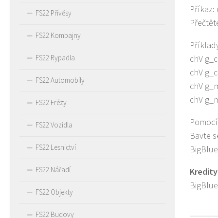
Příkaz:
FS22 Přívěsy
Přečtět
FS22 Kombajny
Příklad
FS22 Rypadla
chV g_c
chV g_c
FS22 Automobily
chV g_m
chV g_m
FS22 Frézy
Pomocí 
FS22 Vozidla
Bavte s
FS22 Lesnictví
BigBlu
FS22 Nářadí
Kredity
BigBlu
FS22 Objekty
FS22 Budovy