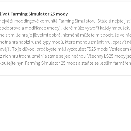
žívat Farming Simulator 25 mody
 největší moddingové komunitě Farming Simulatoru. Stále si nejste jist
 podporovala modifikace (mody), které může vytvořit každý fanoušek.
e s tím, že hra je již velmi dobrá, nicméně můžete mít pocit, že ve h
motná hra nabízí různé typy modů, které mohou změnit hru, opravit něk
mavější. To je důvod, proč byste měli vyzkoušet FS25 mods. Vzhledem 
z nich hru trochu změní a stane se jedinečnou. Všechny LS25 mody js
zkoušejte nyní Farming Simulator 25 mods a staňte se lepším farmáře