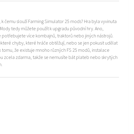
i, k čemu slouží Farming Simulator 25 mods? Hra byla vyvinuta
 Mody tedy můžete použít k upgradu původní hry. Ano,
ře potřebujete více kombajnů, traktorů nebo jiných nástrojů.
teré chyby, které hráče obtěžují, nebo se jen pokusit udělat
k tomu, že existuje mnoho různých FS 25 modů, instalace
ou zcela zdarma, takže se nemusíte bát plateb nebo skrytých
m.