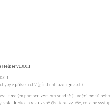
 Helper v1.0.0.1
0.0.1
chyby v příkazu chV (gfind nahrazen gmatch)
od je malým pomocníkem pro snadnější ladění modů nebo skr
, volat funkce a rekurzivně číst tabulky. Vše, co je na výstup