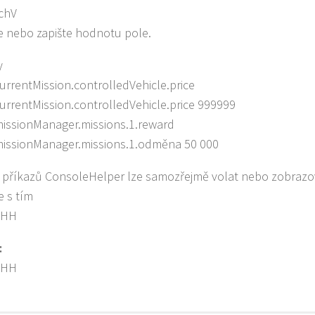
 chV
e nebo zapište hodnotu pole.
y
urrentMission.controlledVehicle.price
urrentMission.controlledVehicle.price 999999
issionManager.missions.1.reward
issionManager.missions.1.odměna 50 000
příkazů ConsoleHelper lze samozřejmě volat nebo zobrazov
e s tím
eHH
:
eHH