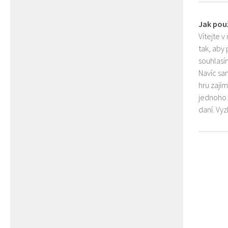
Jak pou
Vítejte v
tak, aby
souhlasím
Navíc sa
hru zají
jednoho 
daní. Vy