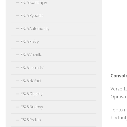
FS25 Kombajny
FS25 Rypadla
FS25 Automobily
FS25 Frézy
FS25 Vozidla
FS25 Lesnictví
Console
FS25 Nářadí
Verze 1.
FS25 Objekty
Oprava 
FS25 Budovy
Tento m
hodnoty
FS25 Prefab