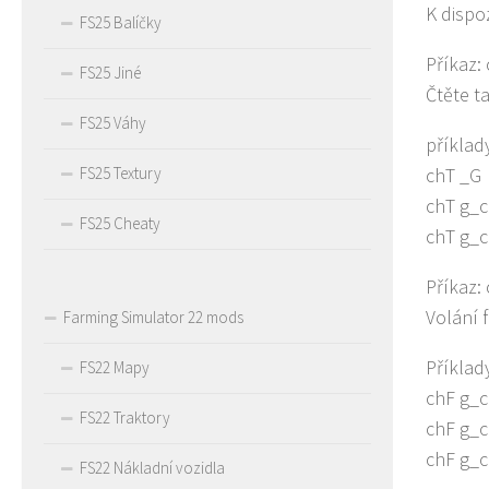
K dispoz
FS25 Balíčky
Příkaz:
FS25 Jiné
Čtěte t
FS25 Váhy
příklad
FS25 Textury
chT _G
chT g_c
FS25 Cheaty
chT g_c
Příkaz:
Volání 
Farming Simulator 22 mods
Příklad
FS22 Mapy
chF g_c
FS22 Traktory
chF g_c
chF g_c
FS22 Nákladní vozidla